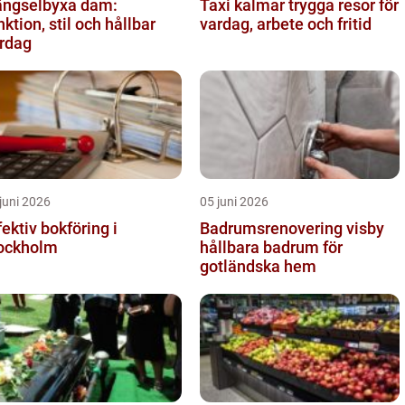
ngselbyxa dam:
Taxi kalmar trygga resor för
nktion, stil och hållbar
vardag, arbete och fritid
rdag
juni 2026
05 juni 2026
fektiv bokföring i
Badrumsrenovering visby
ockholm
hållbara badrum för
gotländska hem