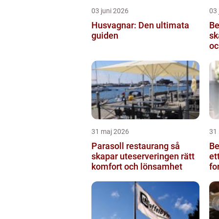
03 juni 2026
03 
Husvagnar: Den ultimata
Be
guiden
skärb
oc
31 maj 2026
31
Parasoll restaurang så
Beg
skapar uteserveringen rätt
et
komfort och lönsamhet
fo