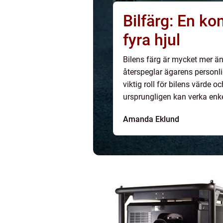
Bilfärg: En k
fyra hjul
Bilens färg är mycket mer än b
återspeglar ägarens personli
viktig roll för bilens värde 
ursprungligen kan verka enke
teknik oc...
Amanda Eklund