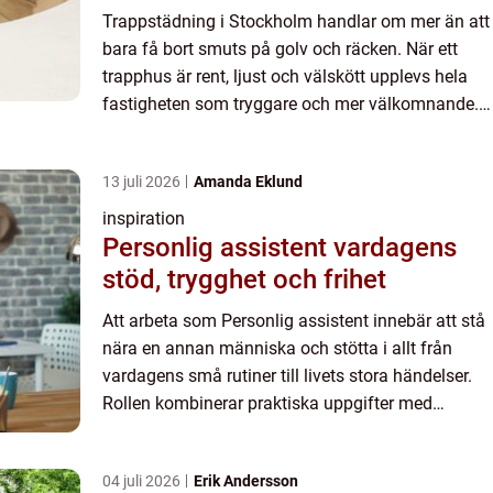
Trappstädning i Stockholm handlar om mer än att
bara få bort smuts på golv och räcken. När ett
trapphus är rent, ljust och välskött upplevs hela
fastigheten som tryggare och mer välkomnande.
Boende,...
13 juli 2026
Amanda Eklund
inspiration
Personlig assistent vardagens
stöd, trygghet och frihet
Att arbeta som Personlig assistent innebär att stå
nära en annan människa och stötta i allt från
vardagens små rutiner till livets stora händelser.
Rollen kombinerar praktiska uppgifter med
medmänskligt stöd, och kan skapa både ökad
självständighet o...
04 juli 2026
Erik Andersson