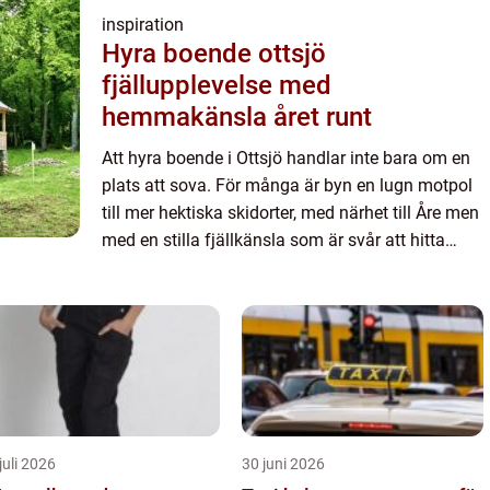
inspiration
Hyra boende ottsjö
fjällupplevelse med
hemmakänsla året runt
Att hyra boende i Ottsjö handlar inte bara om en
plats att sova. För många är byn en lugn motpol
till mer hektiska skidorter, med närhet till Åre men
med en stilla fjällkänsla som är svår att hitta
någon annanstans. Här möts långväga
fjällvandrare, b...
juli 2026
30 juni 2026