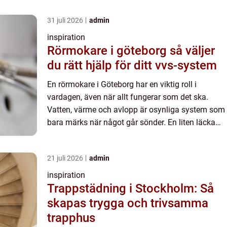
31 juli 2026
admin
inspiration
Rörmokare i göteborg så väljer
du rätt hjälp för ditt vvs-system
En rörmokare i Göteborg har en viktig roll i
vardagen, även när allt fungerar som det ska.
Vatten, värme och avlopp är osynliga system som
bara märks när något går sönder. En liten läcka
bakom diskmaskinen, ett plötsligt stopp i avloppet
eller en var...
21 juli 2026
admin
inspiration
Trappstädning i Stockholm: Så
skapas trygga och trivsamma
trapphus