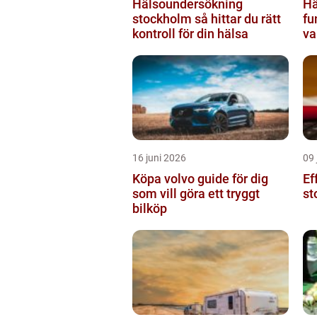
Hälsoundersökning
Hä
stockholm så hittar du rätt
fu
kontroll för din hälsa
va
16 juni 2026
09 
Köpa volvo guide för dig
Ef
som vill göra ett tryggt
st
bilköp