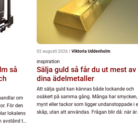
02 augusti 2026
Viktoria Uddenholm
inspiration
m så
Sälja guld så får du ut mest av
och
dina ädelmetaller
Att sälja guld kan kännas både lockande och
osäkert på samma gång. Många har smycken,
 handlar om
mynt eller tackor som ligger undanstoppade i e
or. För den
skåp, utan att användas. Frågan blir då: när är
lar lokalens
rätt tid att sälja, hur går processen till och hur 
h avstånd till
man att pris...
resen...