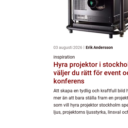
03 augusti 2026
Erik Andersson
inspiration
Hyra projektor i stockhol
väljer du rätt för event 
konferens
Att skapa en tydlig och kraftfull bild
mer än att bara ställa fram en projekt
som vill hyra projektor stockholm spe
ljus, projektorns ljusstyrka, linsval oc
duken stor roll. Med rätt lösning blir p