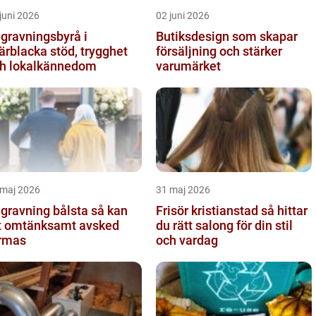
juni 2026
02 juni 2026
gravningsbyrå i
Butiksdesign som skapar
lacka stöd, trygghet
försäljning och stärker
h lokalkännedom
varumärket
 maj 2026
31 maj 2026
ravning bålsta så kan
Frisör kristianstad så hittar
t omtänksamt avsked
du rätt salong för din stil
rmas
och vardag