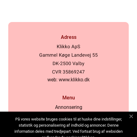
Adress
web:
www.klikko.dk
Menu
Annonsering
Om oss
På vores website bruges cookies til at huske dine indstillinger,
Cookies
statistik og personalisering af indhold og annoncer. Denne
information deles med tredjepart. Ved fortsat brug af websiden
Kontakta oss