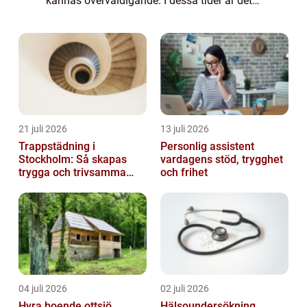
kännas överväldigande. I dessa tider är det
viktigt att ha en begravningsbyrå ...
21 juli 2026
13 juli 2026
Trappstädning i
Personlig assistent
Stockholm: Så skapas
vardagens stöd, trygghet
trygga och trivsamma
och frihet
trapphus
04 juli 2026
02 juli 2026
Hyra boende ottsjö
Hälsoundersökning