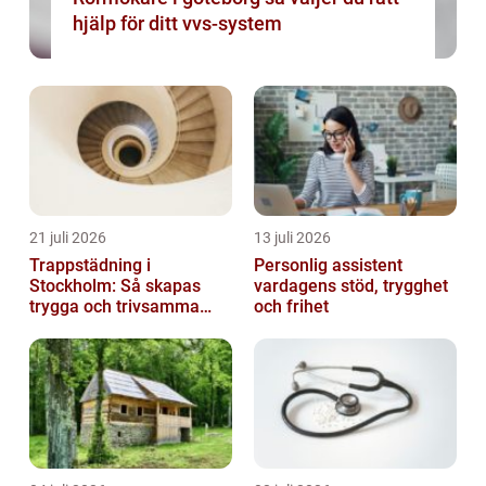
hjälp för ditt vvs-system
21 juli 2026
13 juli 2026
Trappstädning i
Personlig assistent
Stockholm: Så skapas
vardagens stöd, trygghet
trygga och trivsamma
och frihet
trapphus