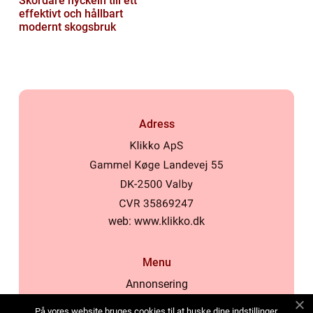
Skördare nyckeln till ett
effektivt och hållbart
modernt skogsbruk
Adress
web:
www.klikko.dk
Menu
Annonsering
Om oss
På vores website bruges cookies til at huske dine indstillinger,