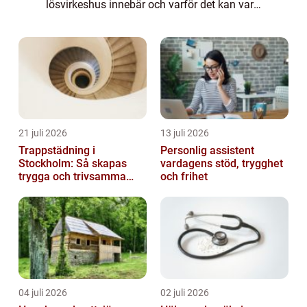
lösvirkeshus innebär och varför det kan vara
det rätta valet för dem som...
21 juli 2026
13 juli 2026
Trappstädning i
Personlig assistent
Stockholm: Så skapas
vardagens stöd, trygghet
trygga och trivsamma
och frihet
trapphus
04 juli 2026
02 juli 2026