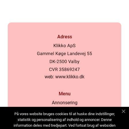
Adress
web:
www.klikko.dk
Menu
Annonsering
Om oss
På vores website bruges cookies til at huske dine indstillinger,
Cookies
statistik og personalisering af indhold og annoncer. Denne
information deles med tredjepart. Ved fortsat brug af websiden
Kontakta oss