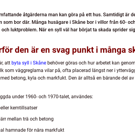
 omfattande åtgärderna man kan göra på ett hus. Samtidigt är de
om bor där. Många husägare i Skåne bor i villor från 60- och 
l och luktproblem. När en syll väl har börjat ta skada sprider sig
arför den är en svag punkt i många 
r, att
byta syll i Skåne
behöver göras och hur arbetet kan genomf
alk som väggreglarna vilar på, ofta placerad längst ner i ytterväg
kt med betong, kyla och markfukt. Den är alltså en bärande del a
ggda under 1960- och 1970-talet, användes:
eller kemtillsatser
spärr mellan trä och betong
rial hamnade för nära markfukt