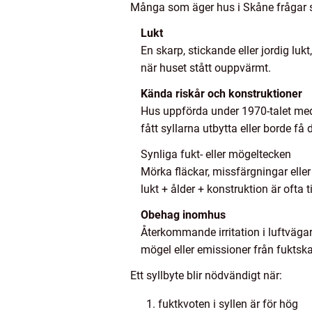
Många som äger hus i Skåne frågar si
Lukt
En skarp, stickande eller jordig lukt
när huset stått ouppvärmt.
Kända riskår och konstruktioner
Hus uppförda under 1970-talet med
fått syllarna utbytta eller borde få 
Synliga fukt- eller mögeltecken
Mörka fläckar, missfärgningar elle
lukt + ålder + konstruktion är ofta t
Obehag inomhus
Återkommande irritation i luftvägar
mögel eller emissioner från fuktska
Ett syllbyte blir nödvändigt när:
fuktkvoten i syllen är för hög