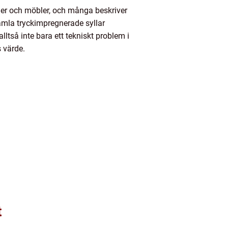
xtilier och möbler, och många beskriver
gamla tryckimpregnerade syllar
ltså inte bara ett tekniskt problem i
 värde.
t