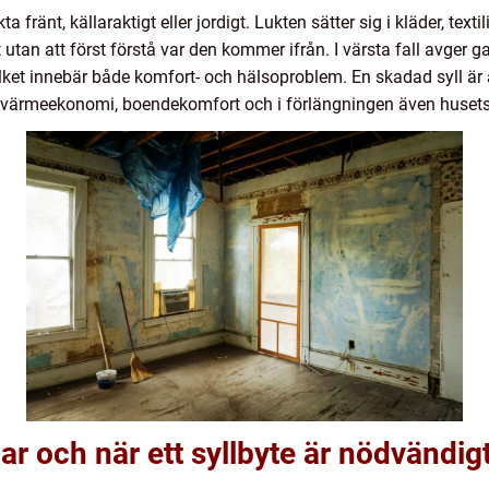
ta fränt, källaraktigt eller jordigt. Lukten sätter sig i kläder, te
 utan att först förstå var den kommer ifrån. I värsta fall avger 
et innebär både komfort- och hälsoproblem. En skadad syll är al
 värmeekonomi, boendekomfort och i förlängningen även husets
ar och när ett syllbyte är nödvändig