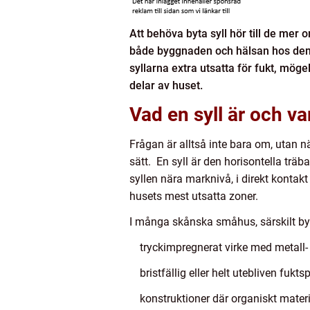
Att behöva byta syll hör till de mer
både byggnaden och hälsan hos dem s
syllarna extra utsatta för fukt, möge
delar av huset.
Vad en syll är och v
Frågan är alltså inte bara om, utan nä
sätt. En syll är den horisontella träb
syllen nära marknivå, i direkt konta
husets mest utsatta zoner.
I många skånska småhus, särskilt by
tryckimpregnerat virke med metall- 
bristfällig eller helt utebliven fukt
konstruktioner där organiskt mate