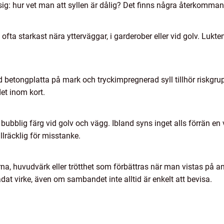
g: hur vet man att syllen är dålig? Det finns några återkomma
, ofta starkast nära ytterväggar, i garderober eller vid golv. Lukte
 betongplatta på mark och tryckimpregnerad syll tillhör riskgr
det inom kort.
r bubblig färg vid golv och vägg. Ibland syns inget alls förrän
illräcklig för misstanke.
na, huvudvärk eller trötthet som förbättras när man vistas på an
dat virke, även om sambandet inte alltid är enkelt att bevisa.