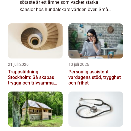
sötaste är ett ämne som väcker starka
känslor hos hundälskare världen över. Små,
ulliga tassar, bedårande ögon och gulliga
kroppsställningar gör sötaste hundrasen till
et...
21 juli 2026
13 juli 2026
Trappstädning i
Personlig assistent
Stockholm: Så skapas
vardagens stöd, trygghet
trygga och trivsamma
och frihet
trapphus