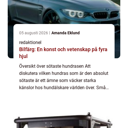
05 augusti 2026
Amanda Eklund
redaktionel
Bilfärg: En konst och vetenskap på fyra
hjul
Översikt över sötaste hundrasen Att
diskutera vilken hundras som är den absolut
sötaste är ett ämne som väcker starka
känslor hos hundälskare världen över. Små,
ulliga tassar, bedårande ögon och gulliga
kroppsställningar gör sötaste hundrasen till
et...