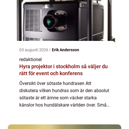
03 augusti 2026
Erik Andersson
redaktionel
Hyra projektor i stockholm så väljer du
rätt för event och konferens
Översikt över sötaste hundrasen Att
diskutera vilken hundras som är den absolut
sötaste är ett ämne som väcker starka
känslor hos hundälskare världen över. Små,
ulliga tassar, bedårande ögon och gulliga
kroppsställningar gör sötaste hundrasen till
et...