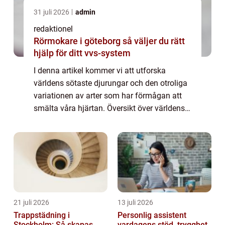
31 juli 2026
admin
redaktionel
Rörmokare i göteborg så väljer du rätt
hjälp för ditt vvs-system
I denna artikel kommer vi att utforska
världens sötaste djurungar och den otroliga
variationen av arter som har förmågan att
smälta våra hjärtan. Översikt över världens
sötaste djurungar Det finns ingen universell
definition av vilka djurungar som är...
21 juli 2026
13 juli 2026
Trappstädning i
Personlig assistent
Stockholm: Så skapas
vardagens stöd, trygghet