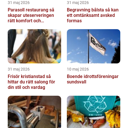
31 maj 2026
31 maj 2026
Parasoll restaurang så
Begravning bålsta så kan
skapar uteserveringen
ett omtänksamt avsked
rätt komfort och
formas
lönsamhet
31 maj 2026
10 maj 2026
Frisör kristianstad så
Boende idrottsföreningar
hittar du rätt salong för
sundsvall
din stil och vardag