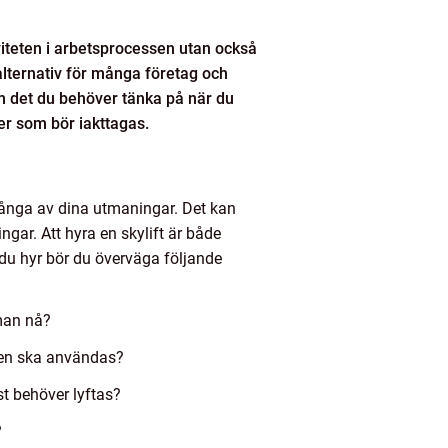
iviteten i arbetsprocessen utan också
 alternativ för många företag och
nom det du behöver tänka på när du
er som bör iakttagas.
ånga av dina utmaningar. Det kan
ngar. Att hyra en skylift är både
 du hyr bör du överväga följande
 man nå?
ften ska användas?
t behöver lyftas?
?