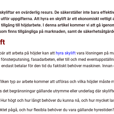
skyliftar en ovärderlig resurs. De säkerställer inte bara effekt
tför uppgifterna. Att hyra en skylift är ett ekonomiskt vettigt
 tillgång till höjdarbete. I denna artikel kommer vi att gå ige
a som finns tillgängliga på marknaden, samt de säkerhetsåtgärd
ft
bär att arbeta på höjder kan att
hyra skylift
vara lösningen på m
fönsterputsning, fasadarbeten, eller till och med eventuppställni
 endast betalar för den tid du faktiskt behöver maskinen. Innan
ilken typ av arbete kommer att utföras och vilka höjder måste
s det begränsningar gällande utrymme eller underlag där skyli
:
Hur högt och hur långt behöver du kunna nå, och hur mycket las
ktet pågå, och hur flexibla behöver du vara gällande hyrestiden