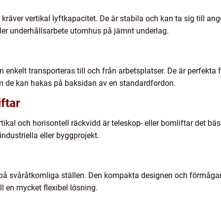
 kräver vertikal lyftkapacitet. De är stabila och kan ta sig till a
eller underhållsarbete utomhus på jämnt underlag.
n enkelt transporteras till och från arbetsplatser. De är perfekta
som de kan hakas på baksidan av en standardfordon.
ftar
kal och horisontell räckvidd är teleskop- eller bomliftar det bäs
ndustriella eller byggprojekt.
 på svåråtkomliga ställen. Den kompakta designen och förmågan
l en mycket flexibel lösning.