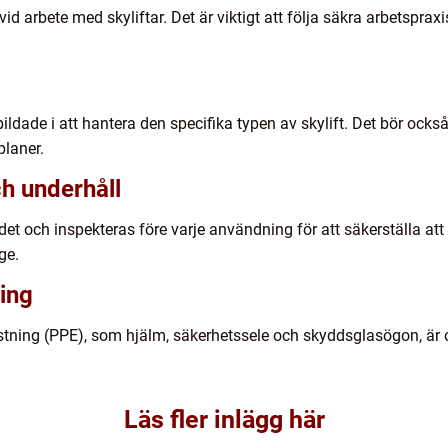
t vid arbete med skyliftar. Det är viktigt att följa säkra arbetspr
bildade i att hantera den specifika typen av skylift. Det bör ocks
laner.
h underhåll
det och inspekteras före varje användning för att säkerställa at
ge.
ing
ning (PPE), som hjälm, säkerhetssele och skyddsglasögon, är obli
Läs fler inlägg här