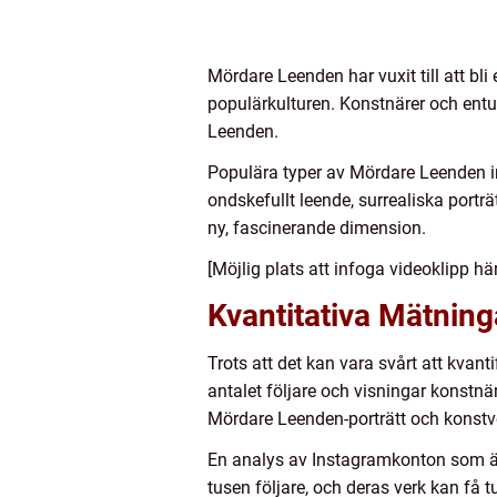
Mördare Leenden har vuxit till att bl
populärkulturen. Konstnärer och entus
Leenden.
Populära typer av Mördare Leenden ink
ondskefullt leende, surrealiska port
ny, fascinerande dimension.
[Möjlig plats att infoga videoklipp h
Kvantitativa Mätnin
Trots att det kan vara svårt att kva
antalet följare och visningar konstnä
Mördare Leenden-porträtt och konstv
En analys av Instagramkonton som är
tusen följare, och deras verk kan få