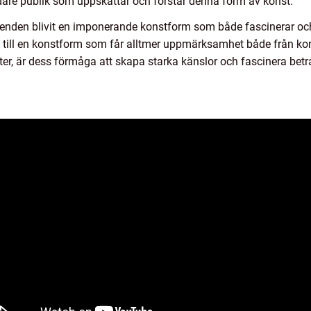
redare publik som uppskattar och förstår denna form av konst.
nden blivit en imponerande konstform som både fascinerar oc
det till en konstform som får alltmer uppmärksamhet både från k
er, är dess förmåga att skapa starka känslor och fascinera betra