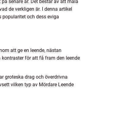
på senare år. Det består av att måla
vad de verkligen är. I denna artikel
s popularitet och dess eviga
nom att ge en leende, nästan
a kontraster för att få fram den leende
nar groteska drag och överdrivna
vsett vilken typ av Mördare Leende