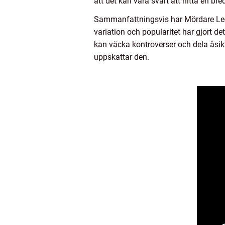
att det kan vara svårt att hitta en b
Sammanfattningsvis har Mördare Lee
variation och popularitet har gjort 
kan väcka kontroverser och dela åsikt
uppskattar den.