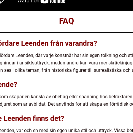
FAQ
Mördare Leenden från varandra?
Mördare Leenden, där varje konstnär har sin egen tolkning och s
gningar i ansiktsuttryck, medan andra kan vara mer skräckinj
 ses i olika teman, från historiska figurer till surrealistiska oc
ende?
 som skapar en känsla av obehag eller spänning hos betraktaren
r djuret som är avbildat. Det används för att skapa en förrädisk o
e Leenden finns det?
eenden, var och en med sin egen unika stil och uttryck. Vissa b