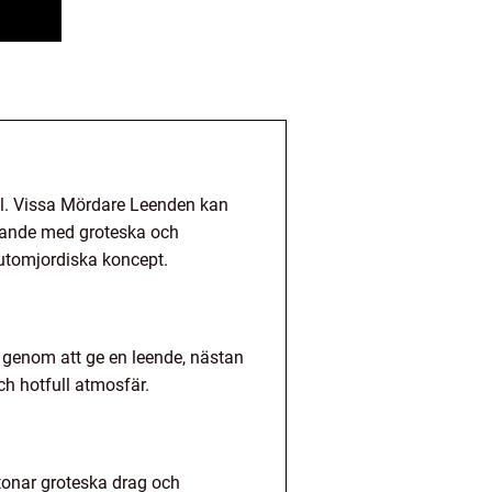
til. Vissa Mördare Leenden kan
agande med groteska och
h utomjordiska koncept.
 genom att ge en leende, nästan
ch hotfull atmosfär.
etonar groteska drag och