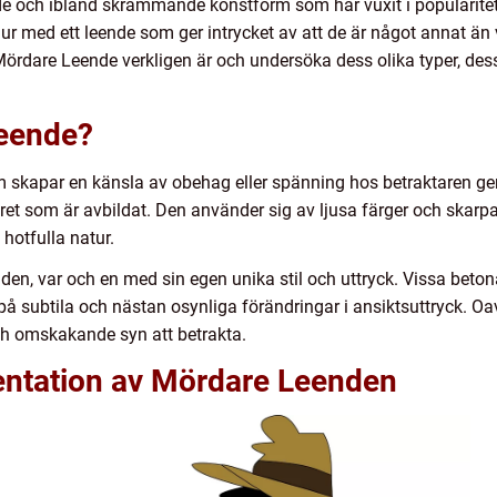
e och ibland skrämmande konstform som har vuxit i popularitet 
 djur med ett leende som ger intrycket av att de är något annat än 
Mördare Leende verkligen är och undersöka dess olika typer, des
Leende?
m skapar en känsla av obehag eller spänning hos betraktaren ge
juret som är avbildat. Den använder sig av ljusa färger och skarp
hotfulla natur.
den, var och en med sin egen unika stil och uttryck. Vissa beto
på subtila och nästan osynliga förändringar i ansiktsuttryck. Oa
 och omskakande syn att betrakta.
entation av Mördare Leenden