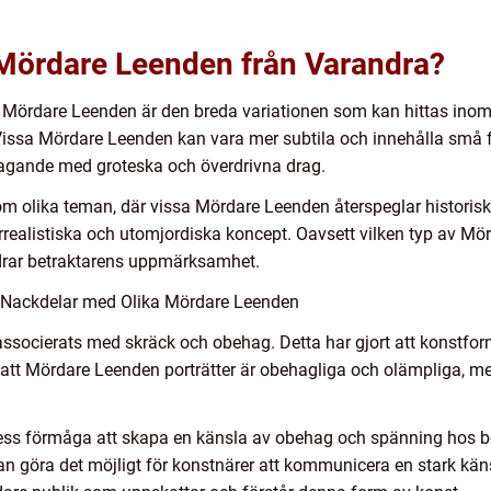
a Mördare Leenden från Varandra?
 Mördare Leenden är den breda variationen som kan hittas inom
 Vissa Mördare Leenden kan vara mer subtila och innehålla små f
agande med groteska och överdrivna drag.
m olika teman, där vissa Mördare Leenden återspeglar historiska f
ealistiska och utomjordiska koncept. Oavsett vilken typ av Mö
m drar betraktarens uppmärksamhet.
 Nackdelar med Olika Mördare Leenden
ssocierats med skräck och obehag. Detta har gjort att konstforme
r att Mördare Leenden porträtter är obehagliga och olämpliga, 
ss förmåga att skapa en känsla av obehag och spänning hos bet
göra det möjligt för konstnärer att kommunicera en stark käns