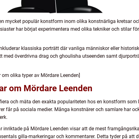
i en mycket populär konstform inom olika konstnärliga kretsar oc
iaster har börjat experimentera med olika tekniker och stilar f
luderar klassiska porträtt där vanliga människor eller historisk
rätt med överdrivna drag och ghoulisha utseenden samt djurport
är om olika typer av Mördare Leenden]
gar om Mördare Leenden
ntifiera och mäta den exakta populariteten hos en konstform so
rer får på sociala medier. Många konstnärer och samlare har ock
erk.
 inriktade på Mördare Leenden visar att de mest framgångsrika
 tusentals gilla-markeringar och kommentarer. Detta tyder på att