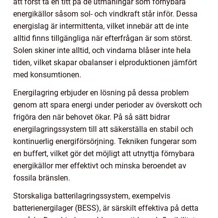
att först ta en titt på de utmaningar som förnybara
energikällor såsom sol- och vindkraft står inför. Dessa
energislag är intermittenta, vilket innebär att de inte
alltid finns tillgängliga när efterfrågan är som störst.
Solen skiner inte alltid, och vindarna blåser inte hela
tiden, vilket skapar obalanser i elproduktionen jämfört
med konsumtionen.
Energilagring erbjuder en lösning på dessa problem
genom att spara energi under perioder av överskott och
frigöra den när behovet ökar. På så sätt bidrar
energilagringssystem till att säkerställa en stabil och
kontinuerlig energiförsörjning. Tekniken fungerar som
en buffert, vilket gör det möjligt att utnyttja förnybara
energikällor mer effektivt och minska beroendet av
fossila bränslen.
Storskaliga batterilagringssystem, exempelvis
batterienergilager (BESS), är särskilt effektiva på detta