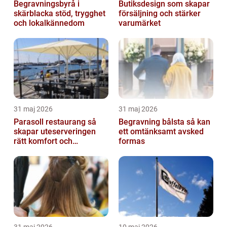
Begravningsbyrå i
Butiksdesign som skapar
skärblacka stöd, trygghet
försäljning och stärker
och lokalkännedom
varumärket
31 maj 2026
31 maj 2026
Parasoll restaurang så
Begravning bålsta så kan
skapar uteserveringen
ett omtänksamt avsked
rätt komfort och
formas
lönsamhet