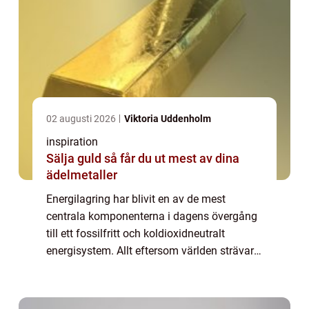
02 augusti 2026
Viktoria Uddenholm
inspiration
Sälja guld så får du ut mest av dina
ädelmetaller
Energilagring har blivit en av de mest
centrala komponenterna i dagens övergång
till ett fossilfritt och koldioxidneutralt
energisystem. Allt eftersom världen strävar
efter att minska sitt beroende av fossila
bränslen och &o...