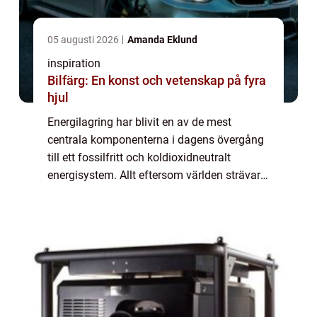
05 augusti 2026
Amanda Eklund
inspiration
Bilfärg: En konst och vetenskap på fyra
hjul
Energilagring har blivit en av de mest
centrala komponenterna i dagens övergång
till ett fossilfritt och koldioxidneutralt
energisystem. Allt eftersom världen strävar
efter att minska sitt beroende av fossila
bränslen och &o...