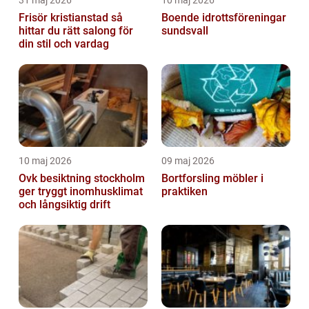
31 maj 2026
10 maj 2026
Frisör kristianstad så
Boende idrottsföreningar
hittar du rätt salong för
sundsvall
din stil och vardag
10 maj 2026
09 maj 2026
Ovk besiktning stockholm
Bortforsling möbler i
ger tryggt inomhusklimat
praktiken
och långsiktig drift