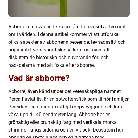
Abborre är en vanlig fisk som återfinns i sötvatten runt
om i världen. I denna artikel kommer vi att utforska
olika aspekter av abborrens beteende, levnadssätt och
popularitet som sportfiske. Vi kommer även att
diskutera de historiska och nuvarande för- och
nackdelarna med att fiska efter abborre.
Vad är abborre?
Abborre, även känd under det vetenskapliga namnet
Perca fluviatilis, är en sötvattensfisk som tillhör familjen
Percidae. Den har en kraftig kroppsbyggnad och kan
växa upp till 40 centimeter lång. Abborre har en
grönaktig eller brunaktig färg med vertikala mörka
strimmor längs sidorna och en vit buk. Dessutom har
abborre en spetsig nos och en ryggfena med