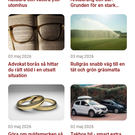
utomhus
Grunden för en stark
gästupplevelse
03 maj 2026
03 maj 2026
Advokat borås så hittar
Rullgräs snabb väg till en
du rätt stöd i en utsatt
tät och grön gräsmatta
situation
03 maj 2026
02 maj 2026
Göra om guldsmycken så
Takbox bil - smart extra