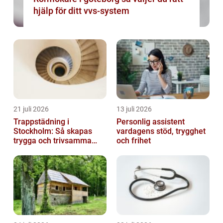
hjälp för ditt vvs-system
21 juli 2026
13 juli 2026
Trappstädning i
Personlig assistent
Stockholm: Så skapas
vardagens stöd, trygghet
trygga och trivsamma
och frihet
trapphus