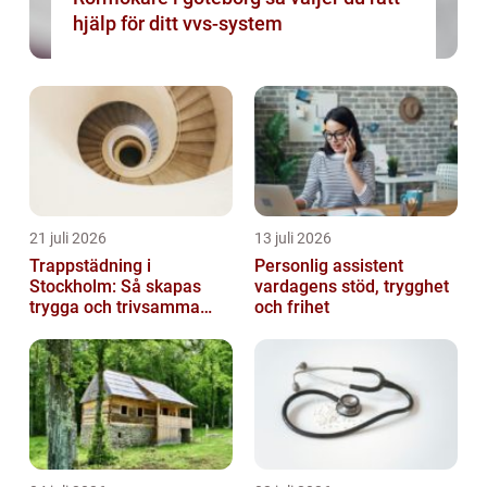
hjälp för ditt vvs-system
21 juli 2026
13 juli 2026
Trappstädning i
Personlig assistent
Stockholm: Så skapas
vardagens stöd, trygghet
trygga och trivsamma
och frihet
trapphus