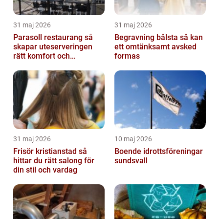
31 maj 2026
31 maj 2026
Parasoll restaurang så
Begravning bålsta så kan
skapar uteserveringen
ett omtänksamt avsked
rätt komfort och
formas
lönsamhet
31 maj 2026
10 maj 2026
Frisör kristianstad så
Boende idrottsföreningar
hittar du rätt salong för
sundsvall
din stil och vardag