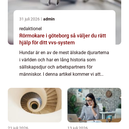
31 juli 2026
admin
redaktionel
Rörmokare i göteborg så väljer du rätt
hjälp för ditt vvs-system
Hundar är en av de mest älskade djurarterna
i världen och har en lång historia som
sällskapsdjur och arbetspartners för
människor. I denna artikel kommer vi att
utforska olika aspekter av fakta om hundar,
inklusive olika typer av hundar, deras
popula...
21 juli 2026
13 juli 2026