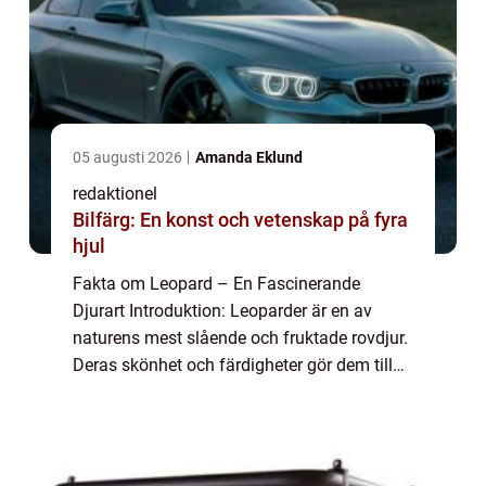
05 augusti 2026
Amanda Eklund
redaktionel
Bilfärg: En konst och vetenskap på fyra
hjul
Fakta om Leopard – En Fascinerande
Djurart Introduktion: Leoparder är en av
naturens mest slående och fruktade rovdjur.
Deras skönhet och färdigheter gör dem till
en av de mest imponerande varelserna i
djurriket. I denna artikel kommer vi att u...