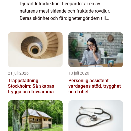
Djurart Introduktion: Leoparder är en av
naturens mest slående och fruktade rovdjur.
Deras skönhet och färdigheter gör dem till
en av de mest imponerande varelserna i
djurriket. I denna artikel kommer vi att u...
21 juli 2026
13 juli 2026
Trappstädning i
Personlig assistent
Stockholm: Så skapas
vardagens stöd, trygghet
trygga och trivsamma
och frihet
trapphus