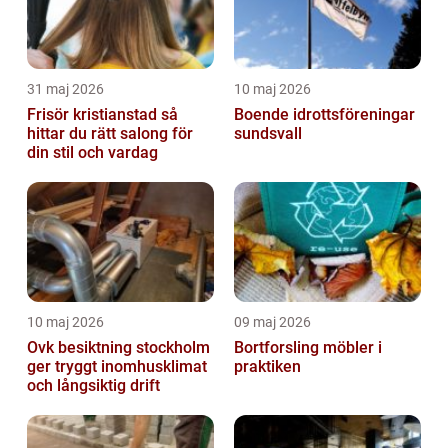
31 maj 2026
10 maj 2026
Frisör kristianstad så
Boende idrottsföreningar
hittar du rätt salong för
sundsvall
din stil och vardag
10 maj 2026
09 maj 2026
Ovk besiktning stockholm
Bortforsling möbler i
ger tryggt inomhusklimat
praktiken
och långsiktig drift