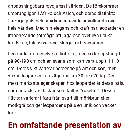
anpassningsbara rovdjuren i världen. De förekommer
ursprungligen i Afrika och Asien, och deras distinkta
fläckiga päls och smidiga beteende är välkända över
hela världen. Med sin elegans och kraft har leoparder en
imponerande förmåga att jaga och överleva i olika
landskap, inklusive berg, skogar och savanner.
Leoparder är medelstora kattdjur, med en kroppslängd
på 90-190 cm och en svans som kan vara upp till 110
cm. Deras vikt varierar beroende på art och kön, men
vuxna leoparder kan väga mellan 30 och 70 kg. Den
mest markanta egenskapen hos leoparder är deras päls,
som är täckt av fläckar som kallas ”rosetter”. Dessa
fläckar varierar i färg från svart till mörkbrun eller
mörkgrå och ger leopardens päls en unik och vacker
look.
En omfattande presentation av