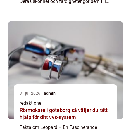
Deras skönhet och färdigheter gör dem till
en av de mest imponerande varelserna i
djurriket. I denna artikel kommer vi att u...
31 juli 2026
admin
redaktionel
Rörmokare i göteborg så väljer du rätt
hjälp för ditt vvs-system
Fakta om Leopard – En Fascinerande