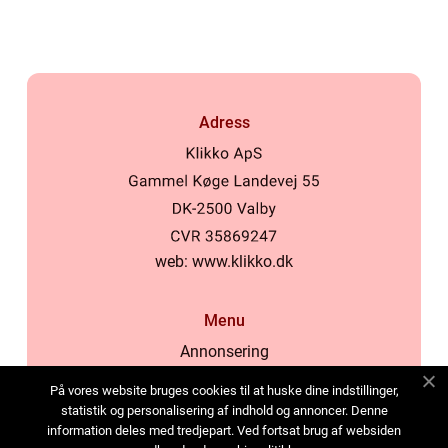
Adress
web:
www.klikko.dk
Menu
Annonsering
Om oss
På vores website bruges cookies til at huske dine indstillinger,
Cookies
statistik og personalisering af indhold og annoncer. Denne
information deles med tredjepart. Ved fortsat brug af websiden
Kontakta oss