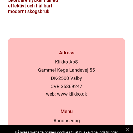
Skördare nyckeln till ett
effektivt och hållbart
modernt skogsbruk
Adress
web:
www.klikko.dk
Menu
Annonsering
Om oss
På vores website bruges cookies til at huske dine indstillinger,