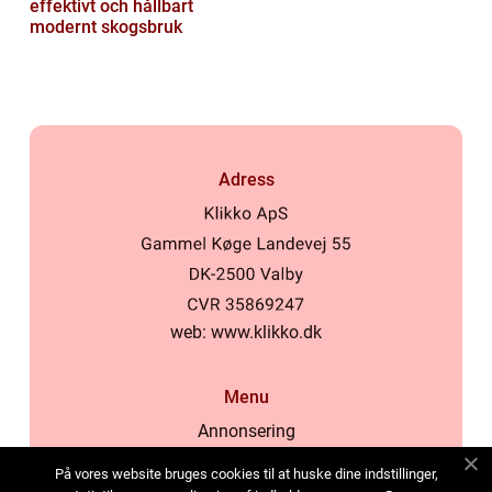
effektivt och hållbart
modernt skogsbruk
Adress
web:
www.klikko.dk
Menu
Annonsering
Om oss
På vores website bruges cookies til at huske dine indstillinger,
Cookies