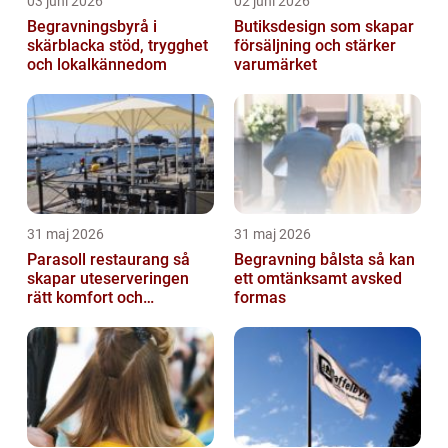
03 juni 2026
02 juni 2026
Begravningsbyrå i
Butiksdesign som skapar
skärblacka stöd, trygghet
försäljning och stärker
och lokalkännedom
varumärket
31 maj 2026
31 maj 2026
Parasoll restaurang så
Begravning bålsta så kan
skapar uteserveringen
ett omtänksamt avsked
rätt komfort och
formas
lönsamhet