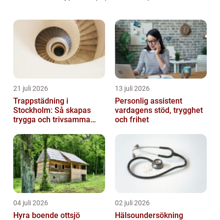
Dessutom kommer kvantitativa mätningar
om farligaste hajen att presenteras, följt av
en disku...
21 juli 2026
13 juli 2026
Trappstädning i
Personlig assistent
Stockholm: Så skapas
vardagens stöd, trygghet
trygga och trivsamma
och frihet
trapphus
04 juli 2026
02 juli 2026
Hyra boende ottsjö
Hälsoundersökning