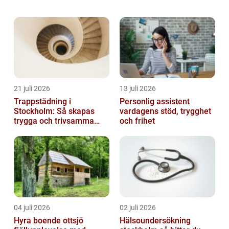
mer benägna att uppvisa farligt beteende än
andra. I den här artikeln kommer vi att
utforska de f...
21 juli 2026
13 juli 2026
Trappstädning i
Personlig assistent
Stockholm: Så skapas
vardagens stöd, trygghet
trygga och trivsamma
och frihet
trapphus
04 juli 2026
02 juli 2026
Hyra boende ottsjö
Hälsoundersökning