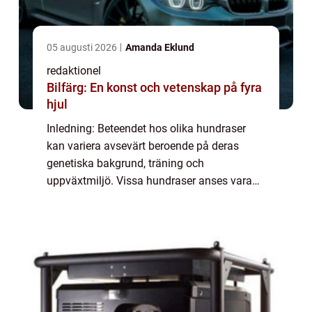
05 augusti 2026
Amanda Eklund
redaktionel
Bilfärg: En konst och vetenskap på fyra
hjul
Inledning: Beteendet hos olika hundraser
kan variera avsevärt beroende på deras
genetiska bakgrund, träning och
uppväxtmiljö. Vissa hundraser anses vara
mer benägna att uppvisa farligt beteende än
andra. I den här artikeln kommer vi att
utforska de f...