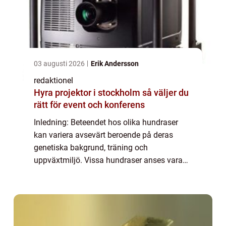
03 augusti 2026
Erik Andersson
redaktionel
Hyra projektor i stockholm så väljer du
rätt för event och konferens
Inledning: Beteendet hos olika hundraser
kan variera avsevärt beroende på deras
genetiska bakgrund, träning och
uppväxtmiljö. Vissa hundraser anses vara
mer benägna att uppvisa farligt beteende än
andra. I den här artikeln kommer vi att
utforska de f...