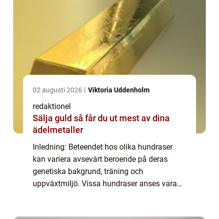
02 augusti 2026
Viktoria Uddenholm
redaktionel
Sälja guld så får du ut mest av dina
ädelmetaller
Inledning: Beteendet hos olika hundraser
kan variera avsevärt beroende på deras
genetiska bakgrund, träning och
uppväxtmiljö. Vissa hundraser anses vara
mer benägna att uppvisa farligt beteende än
andra. I den här artikeln kommer vi att