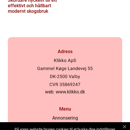
Skördare nyckeln till ett
effektivt och hållbart
modernt skogsbruk
Adress
web:
www.klikko.dk
Menu
Annonsering
Om oss
På vores website bruges cookies til at huske dine indstillinger,