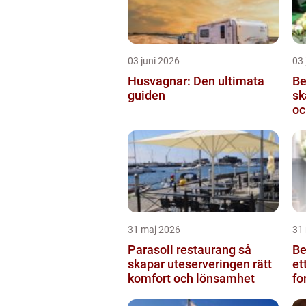
03 juni 2026
03 
Husvagnar: Den ultimata
Be
guiden
skärb
oc
31 maj 2026
31
Parasoll restaurang så
Beg
skapar uteserveringen rätt
et
komfort och lönsamhet
fo