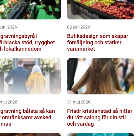
juni 2026
02 juni 2026
gravningsbyrå i
Butiksdesign som skapar
lacka stöd, trygghet
försäljning och stärker
h lokalkännedom
varumärket
 maj 2026
31 maj 2026
ravning bålsta så kan
Frisör kristianstad så hittar
t omtänksamt avsked
du rätt salong för din stil
rmas
och vardag