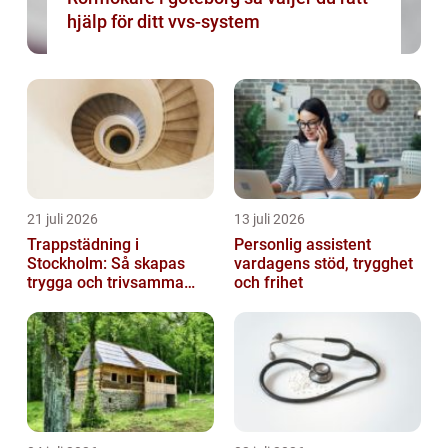
hjälp för ditt vvs-system
21 juli 2026
13 juli 2026
Trappstädning i
Personlig assistent
Stockholm: Så skapas
vardagens stöd, trygghet
trygga och trivsamma
och frihet
trapphus