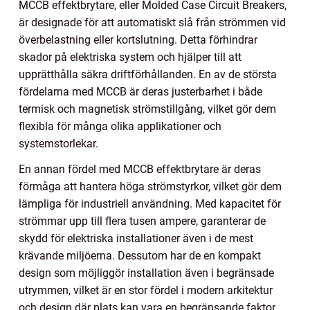
MCCB effektbrytare, eller Molded Case Circuit Breakers,
är designade för att automatiskt slå från strömmen vid
överbelastning eller kortslutning. Detta förhindrar
skador på elektriska system och hjälper till att
upprätthålla säkra driftförhållanden. En av de största
fördelarna med MCCB är deras justerbarhet i både
termisk och magnetisk strömstillgång, vilket gör dem
flexibla för många olika applikationer och
systemstorlekar.
En annan fördel med MCCB effektbrytare är deras
förmåga att hantera höga strömstyrkor, vilket gör dem
lämpliga för industriell användning. Med kapacitet för
strömmar upp till flera tusen ampere, garanterar de
skydd för elektriska installationer även i de mest
krävande miljöerna. Dessutom har de en kompakt
design som möjliggör installation även i begränsade
utrymmen, vilket är en stor fördel i modern arkitektur
och design där plats kan vara en begränsande faktor.