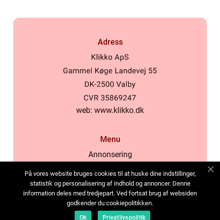
Adress
web:
www.klikko.dk
Menu
Annonsering
Om oss
På vores website bruges cookies til at huske dine indstillinger,
Cookies
statistik og personalisering af indhold og annoncer. Denne
information deles med tredjepart. Ved fortsat brug af websiden
Kontakta oss
godkender du cookiepolitikken.
Sitemap
Ok
Privatlivspolitik