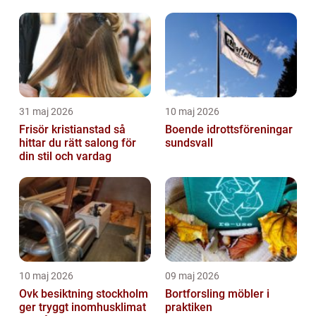
lönsamhet
31 maj 2026
10 maj 2026
Frisör kristianstad så
Boende idrottsföreningar
hittar du rätt salong för
sundsvall
din stil och vardag
10 maj 2026
09 maj 2026
Ovk besiktning stockholm
Bortforsling möbler i
ger tryggt inomhusklimat
praktiken