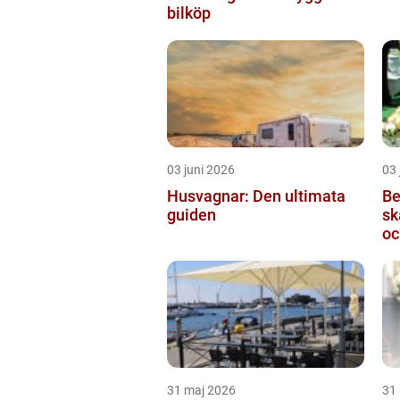
bilköp
03 juni 2026
03 
Husvagnar: Den ultimata
Be
guiden
skärb
oc
31 maj 2026
31