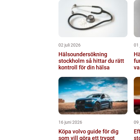
02 juli 2026
01 
Hälsoundersökning
Hä
stockholm så hittar du rätt
fu
kontroll för din hälsa
va
16 juni 2026
09 
Köpa volvo guide för dig
Ef
som vill göra ett tryggt
st