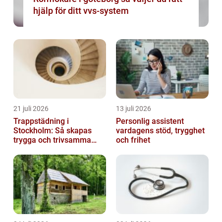
hjälp för ditt vvs-system
21 juli 2026
13 juli 2026
Trappstädning i
Personlig assistent
Stockholm: Så skapas
vardagens stöd, trygghet
trygga och trivsamma
och frihet
trapphus