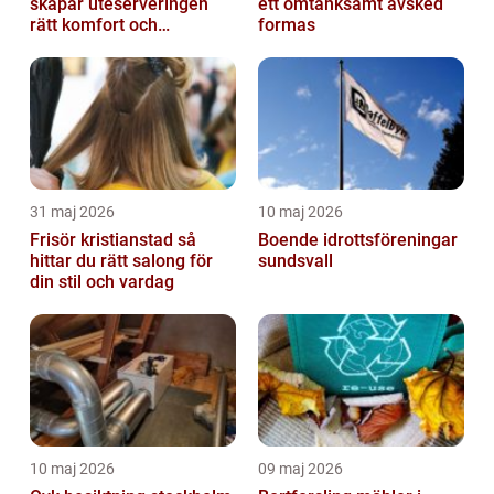
skapar uteserveringen
ett omtänksamt avsked
rätt komfort och
formas
lönsamhet
31 maj 2026
10 maj 2026
Frisör kristianstad så
Boende idrottsföreningar
hittar du rätt salong för
sundsvall
din stil och vardag
10 maj 2026
09 maj 2026