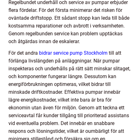
Regelbundet underhåll och service av pumpar erbjuder
flera fördelar. För det första minimerar det risken för
oväntade driftstopp. Ett sådant stopp kan leda till både
kostsamma reparationer och avbrott i verksamheten.
Genom regelbunden service kan problem upptäckas
och åtgärdas innan de eskalerar.
För det andra
bidrar service pump Stockholm
till att
förlänga livslängden på anläggningar. När pumpar
inspekteras och underhålls på rätt sätt minskar slitaget,
och komponenter fungerar längre. Dessutom kan
energiförbrukningen optimeras, vilket bidrar till
minskade driftkostnader. Effektiva pumpar innebär
lägre energikostnader, vilket inte bara är bra för
ekonomin utan även för miljön. Genom att teckna ett
serviceavtal får kunder tillgång till prioriterad assistans
vid eventuella problem. Det innebär en snabbare
respons och lösningstider, vilket är oumbärligt för att
minimera stillestånd och försäkra sig om en