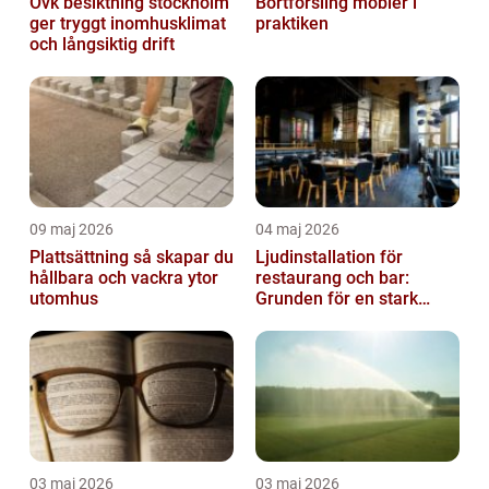
Ovk besiktning stockholm
Bortforsling möbler i
ger tryggt inomhusklimat
praktiken
och långsiktig drift
09 maj 2026
04 maj 2026
Plattsättning så skapar du
Ljudinstallation för
hållbara och vackra ytor
restaurang och bar:
utomhus
Grunden för en stark
gästupplevelse
03 maj 2026
03 maj 2026