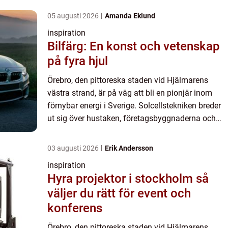
05 augusti 2026
Amanda Eklund
inspiration
Bilfärg: En konst och vetenskap
på fyra hjul
Örebro, den pittoreska staden vid Hjälmarens
västra strand, är på väg att bli en pionjär inom
förnybar energi i Sverige. Solcellstekniken breder
ut sig över hustaken, företagsbyggnaderna och
landskap...
03 augusti 2026
Erik Andersson
inspiration
Hyra projektor i stockholm så
väljer du rätt för event och
konferens
Örebro, den pittoreska staden vid Hjälmarens