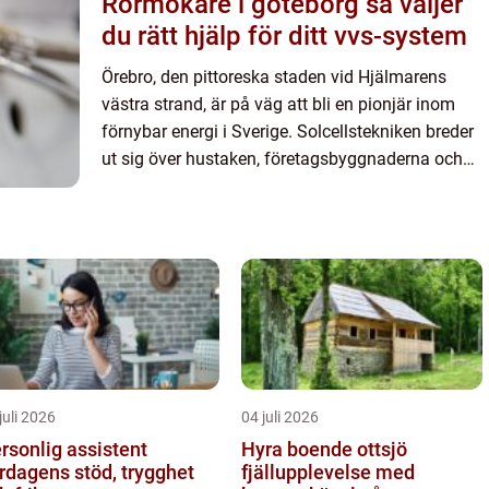
Rörmokare i göteborg så väljer
du rätt hjälp för ditt vvs-system
Örebro, den pittoreska staden vid Hjälmarens
västra strand, är på väg att bli en pionjär inom
förnybar energi i Sverige. Solcellstekniken breder
ut sig över hustaken, företagsbyggnaderna och
landskap...
juli 2026
04 juli 2026
rsonlig assistent
Hyra boende ottsjö
rdagens stöd, trygghet
fjällupplevelse med