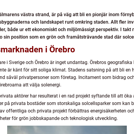
älmarens västra strand, är på väg att bli en pionjär inom förnyb
gsbyggnaderna och landskapet runt omkring staden. Allt fler in
ler, både ur ett ekonomiskt och miljömässigt perspektiv. I takt
o sin position som en grön och framåtsträvande stad där solcell
smarknaden i Örebro
kare i Sverige och Örebro är inget undantag. Örebros geografiska
nte är känt för sitt soliga klimat. Stadens satsning på att bli en 
 bland såväl privatpersoner som företag. Incitament som bidrag och
rebroarna att välja solenergi.
vata aktörer har resulterat i en rad projekt syftande till att öka
er på privata bostäder som storskaliga solcellsparker som kan bid
 offentliga och privata projekt förbättras energisäkerheten och 
heter för grön jobbskapande och teknologisk utveckling.