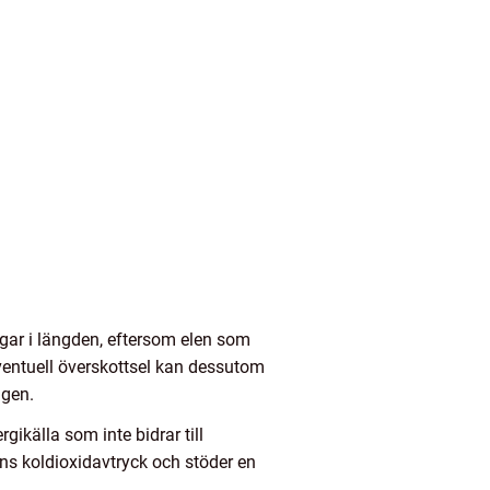
gar i längden, eftersom elen som
Eventuell överskottsel kan dessutom
ngen.
gikälla som inte bidrar till
ens koldioxidavtryck och stöder en