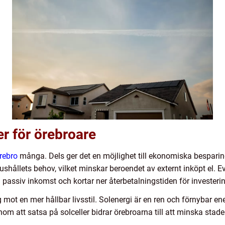
er för örebroare
rebro
många. Dels ger det en möjlighet till ekonomiska besparin
ushållets behov, vilket minskar beroendet av externt inköpt el. 
r en passiv inkomst och kortar ner återbetalningstiden för investeri
 mot en mer hållbar livsstil. Solenergi är en ren och förnybar ener
om att satsa på solceller bidrar örebroarna till att minska stad