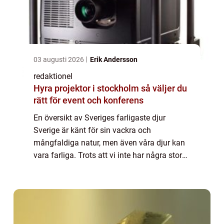
03 augusti 2026
Erik Andersson
redaktionel
Hyra projektor i stockholm så väljer du
rätt för event och konferens
En översikt av Sveriges farligaste djur
Sverige är känt för sin vackra och
mångfaldiga natur, men även våra djur kan
vara farliga. Trots att vi inte har några stora
rovdjur som björnar eller vargar, finns det
ändå djur i Sverige som kan vara potentie...