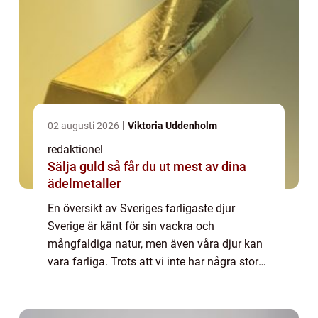
02 augusti 2026
Viktoria Uddenholm
redaktionel
Sälja guld så får du ut mest av dina
ädelmetaller
En översikt av Sveriges farligaste djur
Sverige är känt för sin vackra och
mångfaldiga natur, men även våra djur kan
vara farliga. Trots att vi inte har några stora
rovdjur som björnar eller vargar, finns det
ändå djur i Sverige som kan vara potentie...