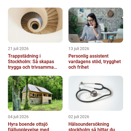
rovdjur som björnar eller vargar, finns det
ändå djur i Sverige som kan vara potentie...
21 juli 2026
13 juli 2026
Trappstädning i
Personlig assistent
Stockholm: Så skapas
vardagens stöd, trygghet
trygga och trivsamma
och frihet
trapphus
04 juli 2026
02 juli 2026
Hyra boende ottsjö
Hälsoundersökning
fjällupplevelse med
stockholm så hittar du