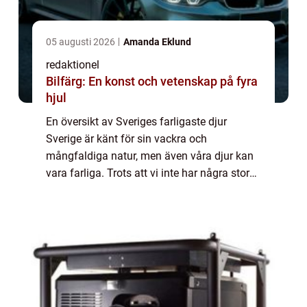
05 augusti 2026
Amanda Eklund
redaktionel
Bilfärg: En konst och vetenskap på fyra
hjul
En översikt av Sveriges farligaste djur
Sverige är känt för sin vackra och
mångfaldiga natur, men även våra djur kan
vara farliga. Trots att vi inte har några stora
rovdjur som björnar eller vargar, finns det
ändå djur i Sverige som kan vara potentie...