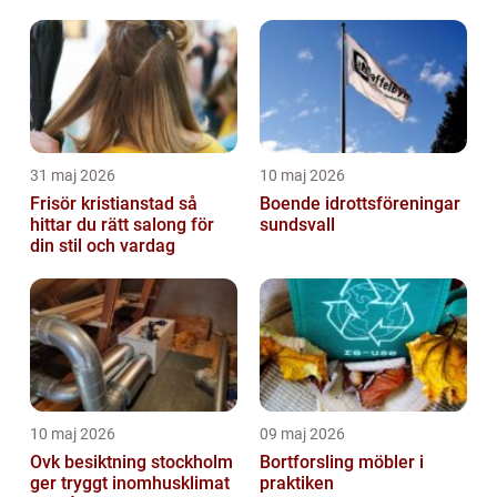
lönsamhet
31 maj 2026
10 maj 2026
Frisör kristianstad så
Boende idrottsföreningar
hittar du rätt salong för
sundsvall
din stil och vardag
10 maj 2026
09 maj 2026
Ovk besiktning stockholm
Bortforsling möbler i
ger tryggt inomhusklimat
praktiken