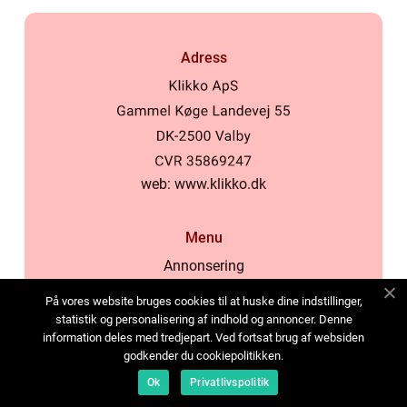
Adress
web:
www.klikko.dk
Menu
Annonsering
Om oss
På vores website bruges cookies til at huske dine indstillinger,
Cookies
statistik og personalisering af indhold og annoncer. Denne
information deles med tredjepart. Ved fortsat brug af websiden
Kontakta oss
godkender du cookiepolitikken.
Sitemap
Ok
Privatlivspolitik