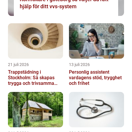
hjälp för ditt vvs-system
21 juli 2026
13 juli 2026
Trappstädning i
Personlig assistent
Stockholm: Så skapas
vardagens stöd, trygghet
trygga och trivsamma
och frihet
trapphus