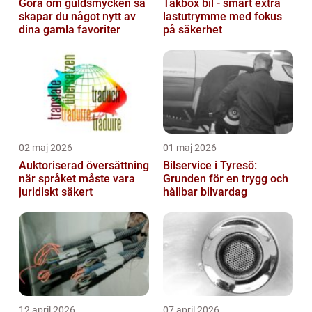
Göra om guldsmycken så
Takbox bil - smart extra
skapar du något nytt av
lastutrymme med fokus
dina gamla favoriter
på säkerhet
02 maj 2026
01 maj 2026
Auktoriserad översättning
Bilservice i Tyresö:
när språket måste vara
Grunden för en trygg och
juridiskt säkert
hållbar bilvardag
12 april 2026
07 april 2026