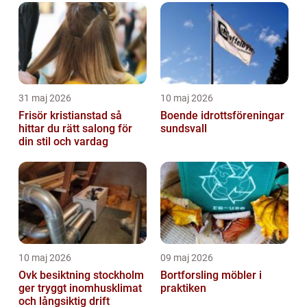
31 maj 2026
10 maj 2026
Frisör kristianstad så
Boende idrottsföreningar
hittar du rätt salong för
sundsvall
din stil och vardag
10 maj 2026
09 maj 2026
Ovk besiktning stockholm
Bortforsling möbler i
ger tryggt inomhusklimat
praktiken
och långsiktig drift