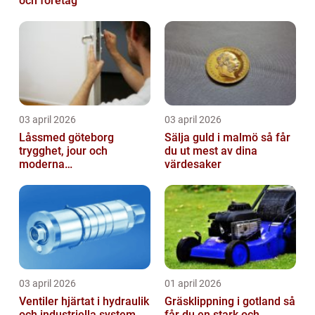
och företag
03 april 2026
03 april 2026
Låssmed göteborg
Sälja guld i malmö så får
trygghet, jour och
du ut mest av dina
moderna
värdesaker
säkerhetslösningar
03 april 2026
01 april 2026
Ventiler hjärtat i hydraulik
Gräsklippning i gotland så
och industriella system
får du en stark och