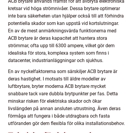
ACB brytare används främst för att avbryta elektroniska
kretsar vid höga strömnivåer. Dessa brytare optimerar
inte bara säkerheten utan hjälper också till att förhindra
potentiella skador som kan uppstå vid kortslutningar.
En av de mest anmärkningsvärda funktionerna med
ACB brytare är deras kapacitet att hantera stora
strömmar, ofta upp till 6300 ampere, vilket gör dem
idealiska för stora, komplexa system som finns i
datacenter, industrianläggningar och sjukhus.
En av nyckelfaktorerna som särskiljer ACB brytare är
deras hastighet. I motsats till äldre modeller av
luftbrytare, bryter moderna ACB brytare mycket
snabbare tack vare dubbla brytpunkter per fas. Detta
minskar risken för elektriska skador och ökar
livslängden på annan ansluten utrustning. Även deras
förmåga att fungera i både utdragbara och fasta
utföranden gör dem flexibla för olika installationsbehov.