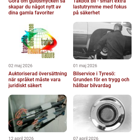
Göra om guldsmycken så
Takbox bil - smart extra
skapar du något nytt av
lastutrymme med fokus
dina gamla favoriter
på säkerhet
02 maj 2026
01 maj 2026
Auktoriserad översättning
Bilservice i Tyresö:
när språket måste vara
Grunden för en trygg och
juridiskt säkert
hållbar bilvardag
12 april 2026
07 april 2026