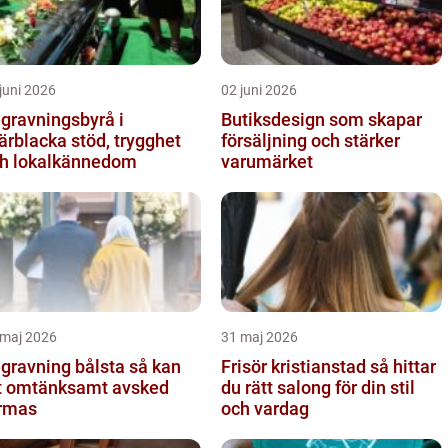
juni 2026
02 juni 2026
gravningsbyrå i
Butiksdesign som skapar
lacka stöd, trygghet
försäljning och stärker
h lokalkännedom
varumärket
 maj 2026
31 maj 2026
ravning bålsta så kan
Frisör kristianstad så hittar
t omtänksamt avsked
du rätt salong för din stil
rmas
och vardag