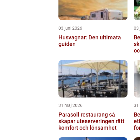
03 juni 2026
03 
Husvagnar: Den ultimata
Be
guiden
skärb
oc
31 maj 2026
31
Parasoll restaurang så
Beg
skapar uteserveringen rätt
et
komfort och lönsamhet
fo