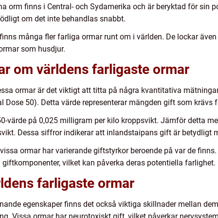
 orm finns i Central- och Sydamerika och är beryktad för sin pot
 dödligt om det inte behandlas snabbt.
inns många fler farliga ormar runt om i världen. De lockar även 
 ormar som husdjur.
ar om världens farligaste ormar
ssa ormar är det viktigt att titta på några kvantitativa mätningar.
al Dose 50). Detta värde representerar mängden gift som krävs f
0-värde på 0,025 milligram per kilo kroppsvikt. Jämför detta me
vikt. Dessa siffror indikerar att inlandstaipans gift är betydlig
t vissa ormar har varierande giftstyrkor beroende på var de finns
 giftkomponenter, vilket kan påverka deras potentiella farlighet.
rldens farligaste ormar
liknande egenskaper finns det också viktiga skillnader mellan d
g. Vissa ormar har neurotoxiskt gift, vilket påverkar nervsysteme