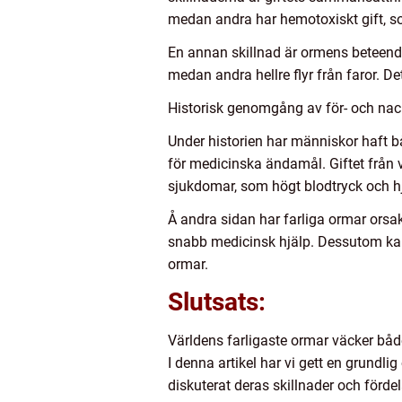
medan andra har hemotoxiskt gift, som
En annan skillnad är ormens beteend
medan andra hellre flyr från faror. D
Historisk genomgång av för- och nac
Under historien har människor haft b
för medicinska ändamål. Giftet från v
sjukdomar, som högt blodtryck och h
Å andra sidan har farliga ormar orsa
snabb medicinsk hjälp. Dessutom ka
ormar.
Slutsats:
Världens farligaste ormar väcker både
I denna artikel har vi gett en grundli
diskuterat deras skillnader och förde