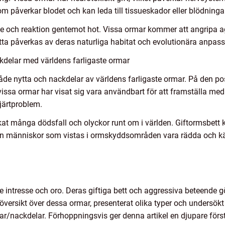
 påverkar blodet och kan leda till tissueskador eller blödningar
e och reaktion gentemot hot. Vissa ormar kommer att angripa a
etta påverkas av deras naturliga habitat och evolutionära anpass
kdelar med världens farligaste ormar
åde nytta och nackdelar av världens farligaste ormar. På den po
issa ormar har visat sig vara användbart för att framställa med
järtproblem.
kat många dödsfall och olyckor runt om i världen. Giftormsbett 
n människor som vistas i ormskyddsområden vara rädda och kän
 intresse och oro. Deras giftiga bett och aggressiva beteende gö
g översikt över dessa ormar, presenterat olika typer och undersök
lar/nackdelar. Förhoppningsvis ger denna artikel en djupare för