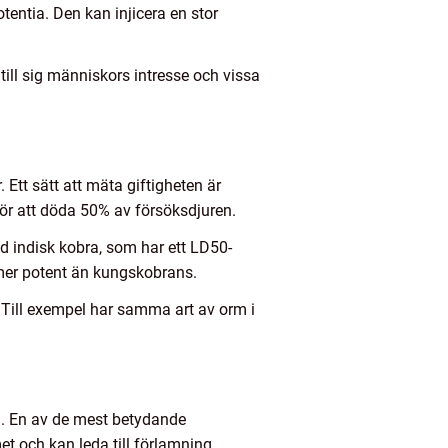
entia. Den kan injicera en stor
till sig människors intresse och vissa
 Ett sätt att mäta giftigheten är
ör att döda 50% av försöksdjuren.
d indisk kobra, som har ett LD50-
t mer potent än kungskobrans.
. Till exempel har samma art av orm i
em. En av de mest betydande
t och kan leda till förlamning,