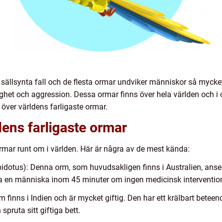
 sällsynta fall och de flesta ormar undviker människor så mycke
ighet och aggression. Dessa ormar finns över hela världen och i o
 över världens farligaste ormar.
dens farligaste ormar
 ormar runt om i världen. Här är några av de mest kända:
idotus): Denna orm, som huvudsakligen finns i Australien, anse
döda en människa inom 45 minuter om ingen medicinsk intervention
 finns i Indien och är mycket giftig. Den har ett krälbart beteen
pruta sitt giftiga bett.