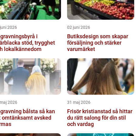
juni 2026
02 juni 2026
gravningsbyrå i
Butiksdesign som skapar
lacka stöd, trygghet
försäljning och stärker
h lokalkännedom
varumärket
 maj 2026
31 maj 2026
ravning bålsta så kan
Frisör kristianstad så hittar
t omtänksamt avsked
du rätt salong för din stil
rmas
och vardag