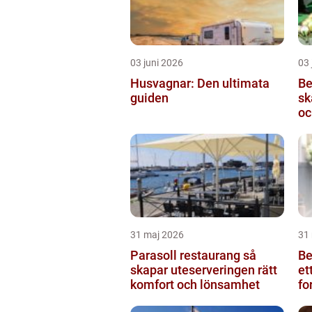
03 juni 2026
03 
Husvagnar: Den ultimata
Be
guiden
skärb
oc
31 maj 2026
31
Parasoll restaurang så
Beg
skapar uteserveringen rätt
et
komfort och lönsamhet
fo