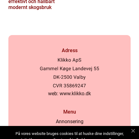
effektivt och hållbart
modernt skogsbruk
Adress
web:
www.klikko.dk
Menu
Annonsering
Om oss
På vores website bruges cookies til at huske dine indstillinger,
Cookies