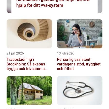
hjälp för ditt vvs-system
21 juli 2026
13 juli 2026
Trappstädning i
Personlig assistent
Stockholm: Så skapas
vardagens stöd, trygghet
trygga och trivsamma
och frihet
trapphus