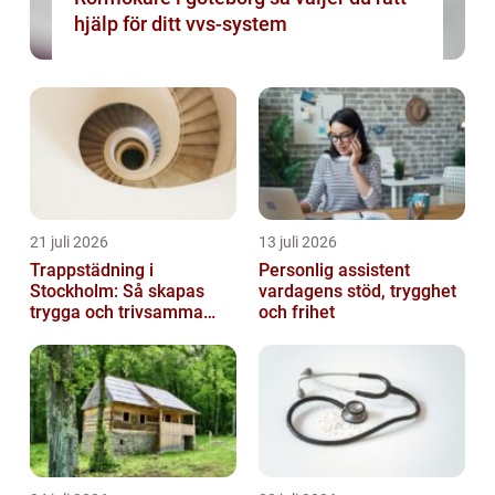
hjälp för ditt vvs-system
21 juli 2026
13 juli 2026
Trappstädning i
Personlig assistent
Stockholm: Så skapas
vardagens stöd, trygghet
trygga och trivsamma
och frihet
trapphus