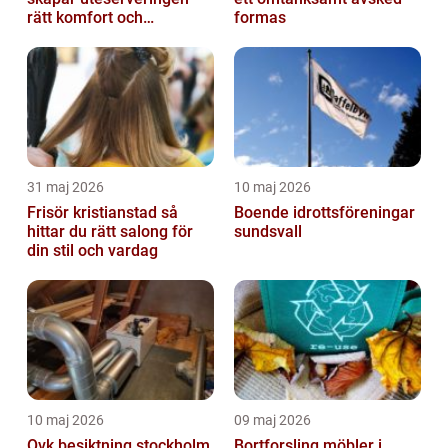
rätt komfort och
formas
lönsamhet
31 maj 2026
10 maj 2026
Frisör kristianstad så
Boende idrottsföreningar
hittar du rätt salong för
sundsvall
din stil och vardag
10 maj 2026
09 maj 2026
Ovk besiktning stockholm
Bortforsling möbler i