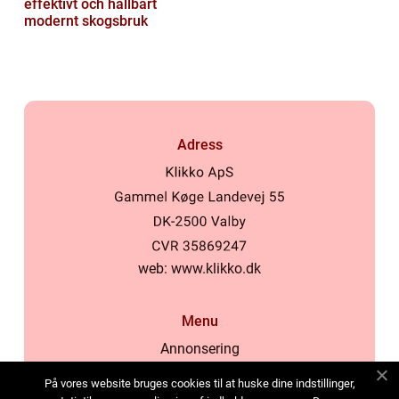
effektivt och hållbart
modernt skogsbruk
Adress
web:
www.klikko.dk
Menu
Annonsering
Om oss
På vores website bruges cookies til at huske dine indstillinger,
Cookies