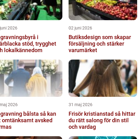
juni 2026
02 juni 2026
gravningsbyrå i
Butiksdesign som skapar
lacka stöd, trygghet
försäljning och stärker
h lokalkännedom
varumärket
 maj 2026
31 maj 2026
ravning bålsta så kan
Frisör kristianstad så hittar
t omtänksamt avsked
du rätt salong för din stil
rmas
och vardag