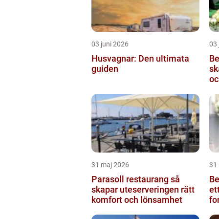
03 juni 2026
03 
Husvagnar: Den ultimata
Be
guiden
skärb
oc
31 maj 2026
31
Parasoll restaurang så
Beg
skapar uteserveringen rätt
et
komfort och lönsamhet
fo