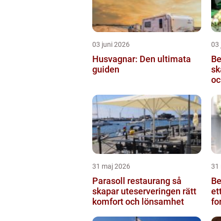
03 juni 2026
03 
Husvagnar: Den ultimata
Be
guiden
skärb
oc
31 maj 2026
31
Parasoll restaurang så
Beg
skapar uteserveringen rätt
et
komfort och lönsamhet
fo