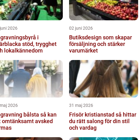
juni 2026
02 juni 2026
gravningsbyrå i
Butiksdesign som skapar
lacka stöd, trygghet
försäljning och stärker
h lokalkännedom
varumärket
 maj 2026
31 maj 2026
ravning bålsta så kan
Frisör kristianstad så hittar
t omtänksamt avsked
du rätt salong för din stil
rmas
och vardag