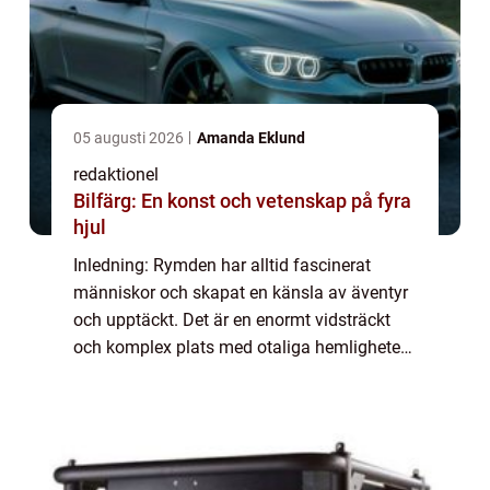
05 augusti 2026
Amanda Eklund
redaktionel
Bilfärg: En konst och vetenskap på fyra
hjul
Inledning: Rymden har alltid fascinerat
människor och skapat en känsla av äventyr
och upptäckt. Det är en enormt vidsträckt
och komplex plats med otaliga hemligheter
och mysterier som väntar på att upptäckas.
Denna artikel ger en översiktlig men grun...