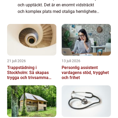
och upptäckt. Det är en enormt vidsträckt
och komplex plats med otaliga hemligheter
och mysterier som väntar på att upptäckas.
Denna artikel ger en översiktlig men grun...
21 juli 2026
13 juli 2026
Trappstädning i
Personlig assistent
Stockholm: Så skapas
vardagens stöd, trygghet
trygga och trivsamma
och frihet
trapphus