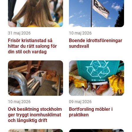
31 maj 2026
10 maj 2026
Frisör kristianstad så
Boende idrottsföreningar
hittar du rätt salong för
sundsvall
din stil och vardag
10 maj 2026
09 maj 2026
Ovk besiktning stockholm
Bortforsling möbler i
ger tryggt inomhusklimat
praktiken
och långsiktig drift