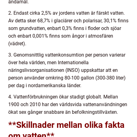
ändamål.
2. Endast cirka 2,5% av jordens vatten är färskt vatten.
Av detta sker 68,7% i glaciärer och polarisar, 30,1% finns
som grundvatten, enbart 0,3% finns i floder och sjöar
och enbart 0,001% finns som ångor i atmosfären
(vädret).
3. Genomsnittlig vattenkonsumtion per person varierar
över hela världen, men Internationella
näringslivsorganisationen (INSO) uppskattar att en
person använder omkring 80-100 gallon (300-380 liter)
per dag i nordamerikanska länder.
4. Vattenförbrukningen ökar stadigt globalt. Mellan
1900 och 2010 har den världsvida vattenanvändningen
ökat sex gånger snabbare än befolkningstillväxten.
**Skillnader mellan olika fakta
om vatten**