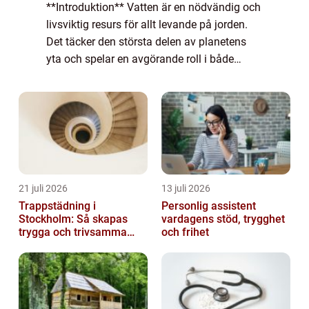
**Introduktion** Vatten är en nödvändig och
livsviktig resurs för allt levande på jorden.
Det täcker den största delen av planetens
yta och spelar en avgörande roll i både
naturprocesser och mänskligt liv. I denna
artikel kommer vi att utforska en öv...
21 juli 2026
13 juli 2026
Trappstädning i
Personlig assistent
Stockholm: Så skapas
vardagens stöd, trygghet
trygga och trivsamma
och frihet
trapphus