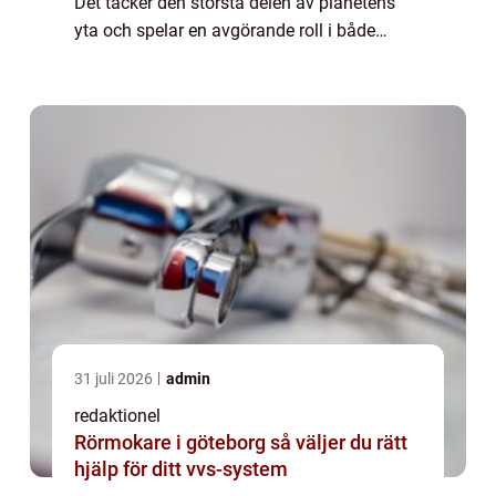
Det täcker den största delen av planetens
yta och spelar en avgörande roll i både
naturprocesser och mänskligt liv. I denna
artikel kommer vi att utforska en öv...
31 juli 2026
admin
redaktionel
Rörmokare i göteborg så väljer du rätt
hjälp för ditt vvs-system