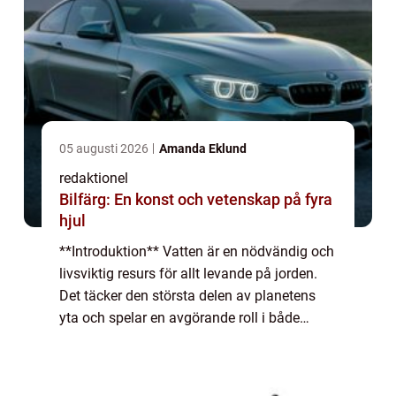
05 augusti 2026
Amanda Eklund
redaktionel
Bilfärg: En konst och vetenskap på fyra
hjul
**Introduktion** Vatten är en nödvändig och
livsviktig resurs för allt levande på jorden.
Det täcker den största delen av planetens
yta och spelar en avgörande roll i både
naturprocesser och mänskligt liv. I denna
artikel kommer vi att utforska en öv...